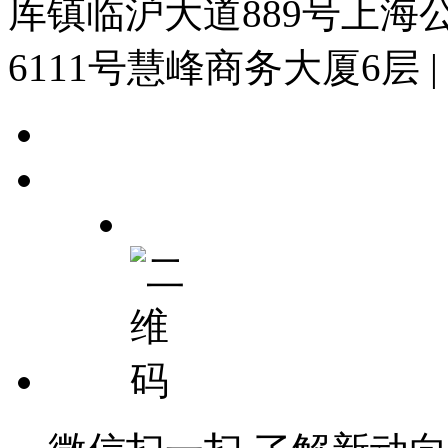
厍镇临沪大道889号上
6111号慧峰商务大厦6层
|