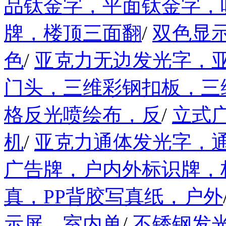
品钛金字，平面钛金字，
牌，楼顶三面翻
/
双色显
色
/
亚克力无边发光字，
门头，三维彩钢扣板，三
格反光喷绘布，反
/
立式
机
/
亚克力通体发光字，
广告牌，户内外标识牌，
真，PP背胶写真纸，户外
示屏，室内单
/
不锈钢发