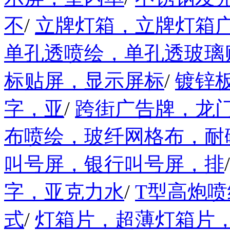
不
/
立牌灯箱，立牌灯箱
单孔透喷绘，单孔透玻璃
标贴屏，显示屏标
/
镀锌
字，亚
/
跨街广告牌，龙
布喷绘，玻纤网格布，耐
叫号屏，银行叫号屏，排
字，亚克力水
/
T型高炮
式
/
灯箱片，超薄灯箱片