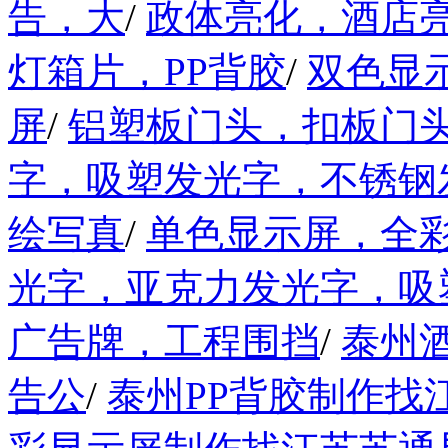
告，大
/
政体亮化，酒店
灯箱片，PP背胶
/
双色显
屏
/
铝塑板门头，扣板门
字，吸塑发光字，不锈钢
绘写真
/
单色显示屏，全彩
光字，亚克力发光字，吸
广告牌，工程围挡
/
泰州
告公
/
泰州PP背胶制作找